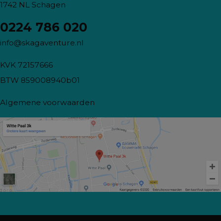
1742 NL Schagen
0224 786 020
info@skagaventure.nl
KVK 72157666
BTW 859008940b01
Algemene voorwaarden