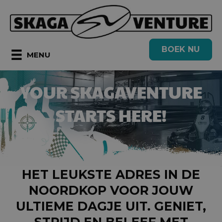
Ga
naar
de
BOEK NU
inhoud
MENU
YOUR SKAGAVENTURE
STARTS HERE!
HET LEUKSTE ADRES IN DE
NOORDKOP VOOR JOUW
ULTIEME DAGJE UIT. GENIET,
STRIJD EN BELEEF MET