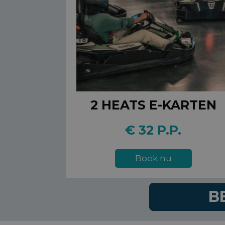
2 HEATS E-KARTEN
€ 32 P.P.
Boek nu
B