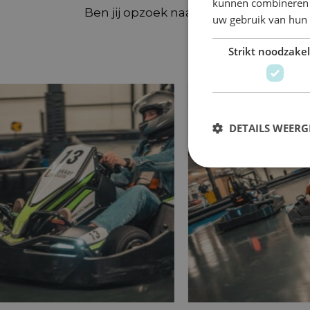
kunnen combineren m
Ben jij opzoek naar een leuke uitdagi
uw gebruik van hun 
Strikt noodzakel
DETAILS WEERG