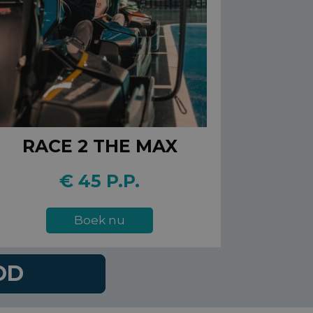
RACE 2 THE MAX
€ 45 P.P.
Boek nu
OD