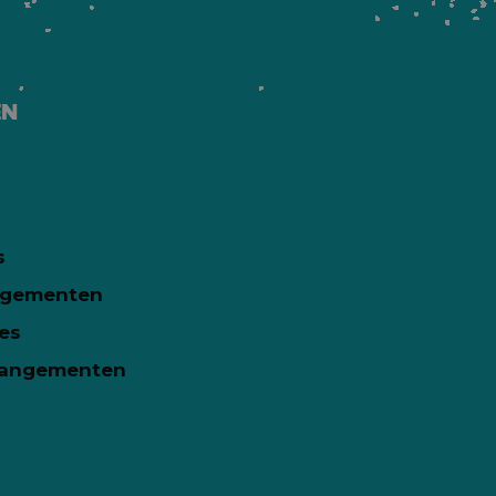
EN
s
ngementen
es
rrangementen