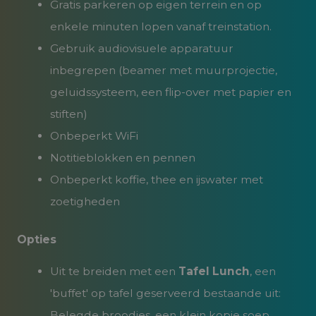
Gratis parkeren op eigen terrein en op
enkele minuten lopen vanaf treinstation.
Gebruik audiovisuele apparatuur
inbegrepen (beamer met muurprojectie,
geluidssysteem, een flip-over met papier en
stiften)
Onbeperkt WiFi
Notitieblokken en pennen
Onbeperkt koffie, thee en ijswater met
zoetigheden
Opties
Uit te breiden met een
Tafel Lunch
, een
'buffet' op tafel geserveerd bestaande uit:
Belegde broodjes, een klein kopje soep,