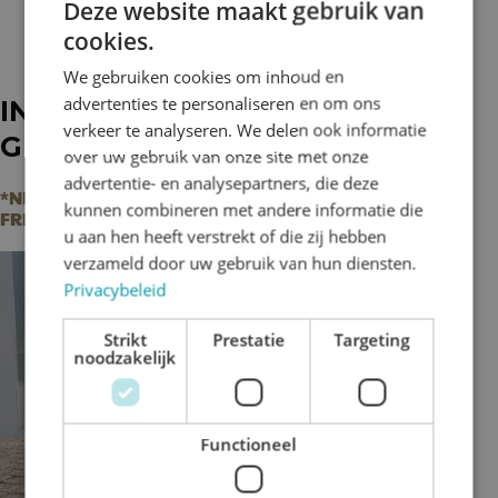
Deze website maakt gebruik van
cookies.
We gebruiken cookies om inhoud en
advertenties te personaliseren en om ons
INSIDE - OUT FAMILIE- OF
verkeer te analyseren. We delen ook informatie
GROEPSDAG
over uw gebruik van onze site met onze
advertentie- en analysepartners, die deze
*NIEUW BIJ SKAGAVENTURE IN SAMENWERKING MET
kunnen combineren met andere informatie die
FRED'S VERHUUR*
u aan hen heeft verstrekt of die zij hebben
verzameld door uw gebruik van hun diensten.
Privacybeleid
Strikt
Prestatie
Targeting
noodzakelijk
Functioneel