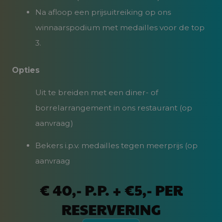
Na afloop een prijsuitreiking op ons
winnaarspodium met medailles voor de top
3.
Opties
Uit te breiden met een diner- of
borrelarrangement in ons restaurant (op
aanvraag)
Bekers i.p.v. medailles tegen meerprijs (op
aanvraag
€ 40,- P.P. + €5,- PER
RESERVERING