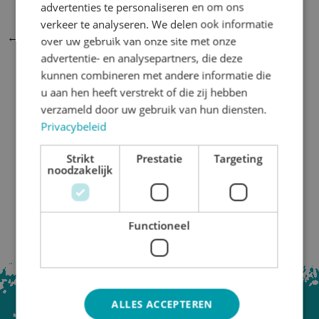
advertenties te personaliseren en om ons
verkeer te analyseren. We delen ook informatie
Bericht
←
Vorige Bericht
over uw gebruik van onze site met onze
navigatie
advertentie- en analysepartners, die deze
kunnen combineren met andere informatie die
BLIJF OP DE HOOGTE
u aan hen heeft verstrekt of die zij hebben
verzameld door uw gebruik van hun diensten.
Privacybeleid
VOLG ONS OP SOCIAL MEDIA
Strikt
Prestatie
Targeting
noodzakelijk
Functioneel
ALLES ACCEPTEREN