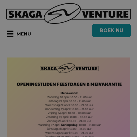
Ga
naar
de
BOEK NU
inhoud
MENU