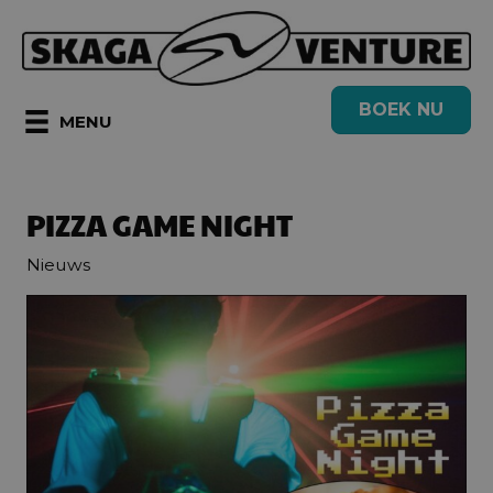
Ga
naar
de
BOEK NU
inhoud
MENU
PIZZA GAME NIGHT
Nieuws