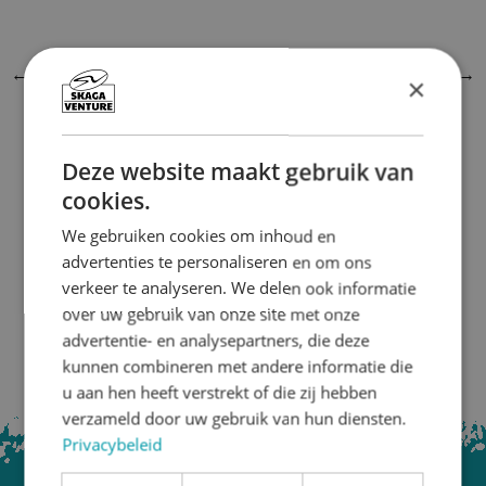
Bericht
←
Vorige Bericht
Volgende Bericht
→
×
navigatie
BLIJF OP DE HOOGTE
Deze website maakt gebruik van
cookies.
VOLG ONS OP SOCIAL MEDIA
We gebruiken cookies om inhoud en
advertenties te personaliseren en om ons
verkeer te analyseren. We delen ook informatie
over uw gebruik van onze site met onze
advertentie- en analysepartners, die deze
kunnen combineren met andere informatie die
u aan hen heeft verstrekt of die zij hebben
verzameld door uw gebruik van hun diensten.
Privacybeleid